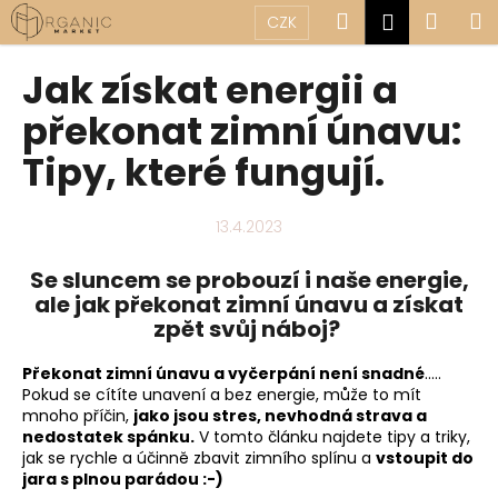
K
Přejít
Hledat
Náku
M
Přihlášen
CZK
na
o
obsah
Zpět
Zpět
košík
š
Jak získat energii a
í
C
překonat zimní únavu:
k
o
Tipy, které fungují.
p
o
13.4.2023
t
ř
Se sluncem se probouzí i naše energie,
e
ale jak překonat zimní únavu a získat
b
zpět svůj náboj?
u
Překonat zimní únavu a vyčerpání není snadné
.....
j
Pokud se cítíte unavení a bez energie, může to mít
e
mnoho příčin,
jako jsou stres, nevhodná strava a
t
nedostatek spánku.
V tomto článku najdete tipy a triky,
jak se rychle a účinně zbavit zimního splínu a
vstoupit do
e
jara s plnou parádou :-)
n