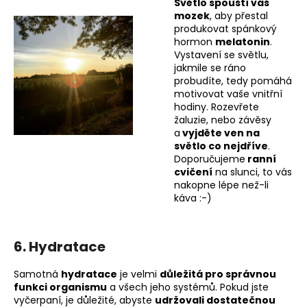
Světlo spouští váš
mozek
, aby přestal
produkovat spánkový
hormon
melatonin
.
Vystavení se světlu,
jakmile se ráno
probudíte, tedy pomáhá
motivovat vaše vnitřní
hodiny. Rozevřete
žaluzie, nebo závěsy
a
vyjděte ven na
světlo co nejdříve
.
Doporučujeme
ranní
cvičení
na slunci, to vás
nakopne lépe než-li
káva :-)
6. Hydratace
Samotná
hydratace
je velmi
důležitá pro správnou
funkci organismu
a všech jeho systémů. Pokud jste
vyčerpaní, je důležité, abyste
udržovali dostatečnou