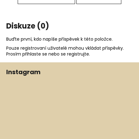
Diskuze (0)
Buďte první, kdo napíše příspěvek k této položce.
Pouze registrovaní uživatelé mohou vkládat příspěvky.
Prosím
přihlaste se
nebo se
registrujte
.
Z
Instagram
á
p
a
t
í