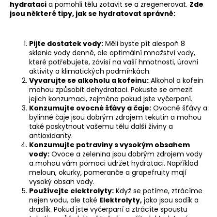
hydrataci
a pomohli tělu zotavit se a zregenerovat.
Zde
jsou některé tipy, jak se hydratovat správně:
Pijte dostatek vody:
Měli byste pít alespoň 8
sklenic vody denně, ale optimální množství vody,
které potřebujete, závisí na vaší hmotnosti, úrovni
aktivity a klimatických podmínkách.
Vyvarujte se alkoholu a kofeinu:
Alkohol a kofein
mohou způsobit dehydrataci. Pokuste se omezit
jejich konzumaci, zejména pokud jste vyčerpaní.
Konzumujte ovocné šťávy a čaje:
Ovocné šťávy a
bylinné čaje jsou dobrým zdrojem tekutin a mohou
také poskytnout vašemu tělu další živiny a
antioxidanty.
Konzumujte potraviny s vysokým obsahem
vody:
Ovoce a zelenina jsou dobrým zdrojem vody
a mohou vám pomoci udržet hydrataci. Například
meloun, okurky, pomeranče a grapefruity mají
vysoký obsah vody.
Používejte elektrolyty:
Když se potíme, ztrácíme
nejen vodu, ale také
Elektrolyty
,
jako jsou sodík a
draslík. Pokud jste vyčerpaní a ztrácíte spoustu