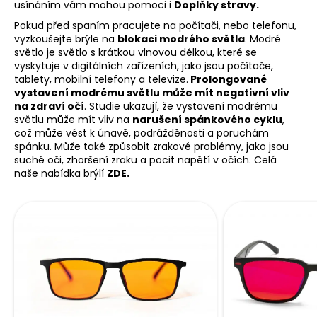
usínáním vám mohou pomoci i
D
oplňky stravy.
Pokud před spaním pracujete na počítači, nebo telefonu,
vyzkoušejte brýle na
blokaci modrého světla
. Modré
světlo je světlo s krátkou vlnovou délkou, které se
vyskytuje v digitálních zařízeních, jako jsou počítače,
tablety, mobilní telefony a televize.
Prolongované
vystavení modrému světlu může mít negativní vliv
na zdraví očí
. Studie ukazují, že vystavení modrému
světlu může mít vliv na
narušení spánkového cyklu
,
což může vést k únavě, podrážděnosti a poruchám
spánku. Může také způsobit zrakové problémy, jako jsou
suché oči, zhoršení zraku a pocit napětí v očích. Celá
naše nabídka brýlí
ZDE.