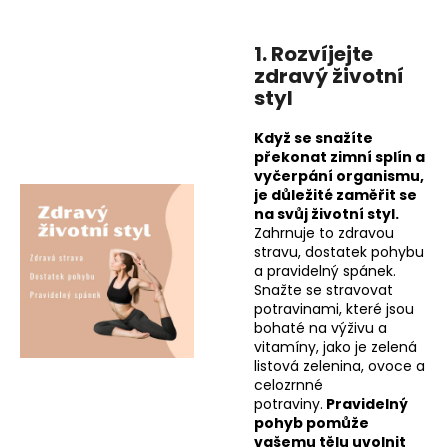
a
j
1. Rozvíjejte
í
zdravý životní
styl
t
?
Když se snažíte
překonat zimní splín a
vyčerpání organismu,
je důležité zaměřit se
na svůj životní styl.
HLEDAT
Zahrnuje to zdravou
stravu, dostatek pohybu
a pravidelný spánek.
Snažte se stravovat
potravinami, které jsou
D
bohaté na výživu a
o
vitamíny, jako je zelená
p
listová zelenina, ovoce a
o
celozrnné
r
potraviny.
Pravidelný
pohyb pomůže
u
vašemu tělu uvolnit