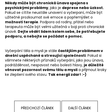
Někdy může být chronická únava spojena s
psychickými problémy
, jako je
deprese nebo úzkost.
Pokud se cítíte neustále unavení a vyčerpaní, může být
užitečné prozkoumat své emoce a popřemýšlet o
možnosti terapie
. Podpora od rodiny, přátel nebo
terapeuta může být velmi užitečná v boji proti chronické
únavě.
Dejte vědět lidem kolem sebe, že potřebujete
podporu, a nebojte se požádat o pomoc.
Vyčerpání těla a mysli je stále
častějším problémem v
dnešní uspěchané a stresující společnosti
. Pokud si
všimnete některých příznaků vyčerpání, jako jsou únava,
podrážděnost, nespavost nebo bolesti hlavy,
je důležité
věnovat pozornost svému tělu a mysli
a přijmout kroky
ke zlepšení svého stavu.
Tak energii zdar! :-)
PŘEDCHOZÍ ČLÁNEK
DALŠÍ ČLÁNEK