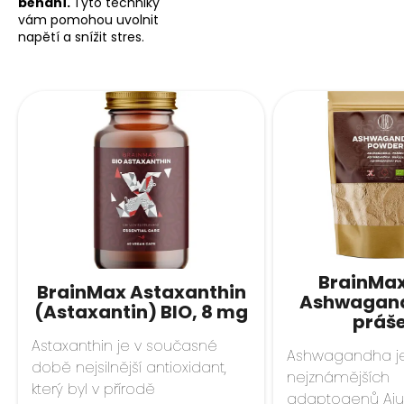
běhání.
Tyto techniky
vám pomohou uvolnit
napětí a snížit stres.
BrainMax
BrainMax Astaxanthin
Ashwagand
(Astaxantin) BIO, 8 mg
práš
Astaxanthin je v současné
Ashwagandha je
době nejsilnější antioxidant,
nejznámějších
který byl v přírodě
adaptogenů Aju