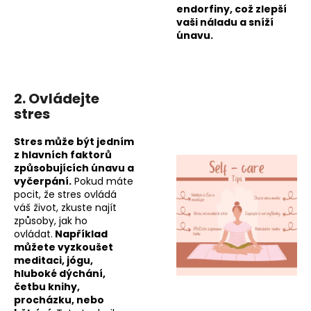
č
endorfiny, což zlepší
u
vaši náladu a sníží
j
únavu.
e
m
e
2. Ovládejte
stres
BRAINMAX
MAGTEIN®,
Stres může být jedním
HOŘČÍK
L-
z hlavních faktorů
TREONÁT,
způsobujících únavu a
90
vyčerpání.
Pokud máte
ROSTLINNÝCH
pocit, že stres ovládá
KAPSLÍ
váš život, zkuste najít
999
způsoby, jak ho
Kč
ovládat.
Například
Původně:
můžete vyzkoušet
meditaci, jógu,
hluboké dýchání,
četbu knihy,
procházku, nebo