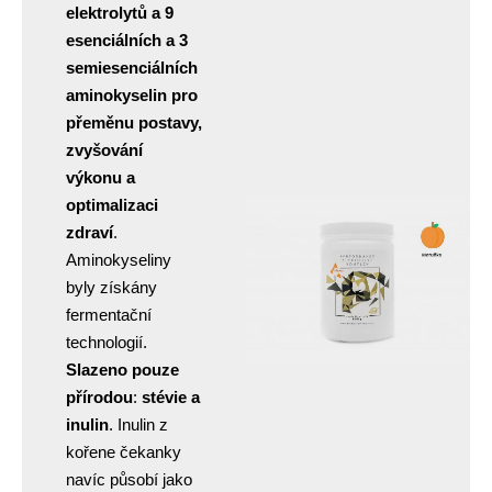
elektrolytů a 9
esenciálních a 3
semiesenciálních
aminokyselin pro
přeměnu postavy,
zvyšování
výkonu a
optimalizaci
zdraví
.
Aminokyseliny
byly získány
fermentační
technologií.
Slazeno pouze
přírodou
:
stévie a
inulin
. Inulin z
kořene čekanky
navíc působí jako