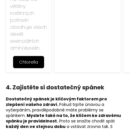
většiny
rostlinných
potravin
obsahuje všech
devět
esenciálních
aminokyselin.
Chlorella
4. Zajistěte si dostatečný spánek
Dostatečný spánek je klíčovým faktorem pro
zlepšení vašeho zdraví.
Pokud trpíte únavou a
vyčerpáním, pravděpodobně máte problémy se
spánkem.
Myslete také na to, že klíčem ke zdravému
spánku je pravidelnost.
Proto se snažte chodit spát
každý den ve stejnou dobu
a vstávat zrovna tak. S