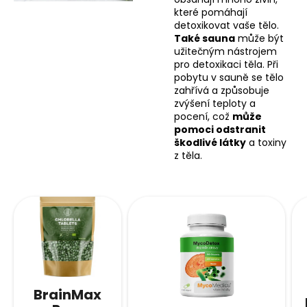
které pomáhají
detoxikovat vaše tělo.
Také sauna
může být
užitečným nástrojem
pro detoxikaci těla. Při
pobytu v sauně se tělo
zahřívá a způsobuje
zvýšení teploty a
pocení, což
může
pomoci odstranit
škodlivé látky
a toxiny
z těla.
BrainMax