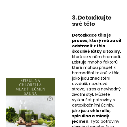
3. Detoxikujte
své tělo
Detoxikace těla je
proces, který má za cíl
odstranit z těla
škodlivé látky a toxiny,
které se v něm hromadí.
Existuje mnoho faktorů,
které mohou přispět k
hromadění toxinů v těle,
jako jsou znečištění
ovzduší, nezdravá
strava, stres a nevhodný
životní styl
.
Můžete
vyzkoušet potraviny s
detoxikačními účinky,
jako jsou
chlorella,
spirulina a mladý
ječmen
. Tyto potraviny
obsahují mnoho živin,