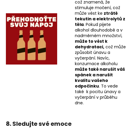
což znamená, že
stimuluje močení, což
může vést ke
ztrátě
tekutin a elektrolytů z
těla
. Pokud pijete
alkohol dlouhodobě a v
nadměrném množství,
může to vést k
dehydrataci,
což může
způsobit únavu a
vyčerpání. Navíc,
konzumace alkoholu
může také narušit váš
spánek a narušit
kvalitu vašeho
odpočinku
. To vede
také k pocitu únavy a
vyčerpání v průběhu
dne.
8. Sledujte své emoce