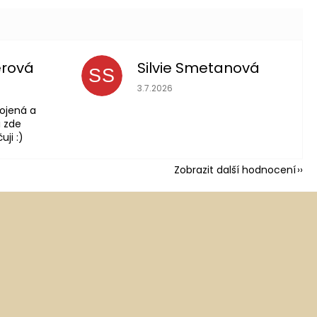
erová
Silvie Smetanová
SS
 je 5 z 5 hvězdiček.
Hodnocení obchodu je 5 z 5 hvězdič
3.7.2026
ojená a
 zde
ji :)
Zobrazit další hodnocení