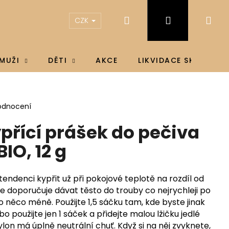
Hledat
Přihlášení
Ná
CZK
koš
MUŽI
DĚTI
AKCE
LIKVIDACE SKLADU
odnocení
přící prášek do pečiva
IO, 12 g
endenci kypřit už při pokojové teplotě na rozdíl od
e doporučuje dávat těsto do trouby co nejrychleji po
 něco méně. Použijte 1,5 sáčku tam, kde byste jinak
o použijte jen 1 sáček a přidejte malou lžičku jedlé
IN D3 & K2®, D3 4000
on má úplně neutrální chuť. Když si na něj zvyknete,