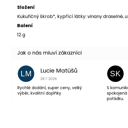
Složení
Kukuřičný škrob*, kypřící látky: vinany draselné
Balení
12 g
Lucie Matúšů
LM
SK
Hodnocení obchodu je 5 z 5 hvězdiček.
28.7.2026
Rychlé dodání, super ceny, velký
S komunik
výběr, kvalitní doplňky
spokojená 
pořádku.