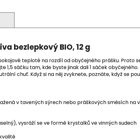
)
iva bezlepkový BIO, 12 g
pokojové teplotě na rozdíl od obyčejného prášku. Proto se
 1,5 sáčku tam, kde byste jinak dali 1 sáček obyčejného. 
rální chuť. Když si na něj zvyknete, poznáte, když se pou
obsažená v tavených sýrech nebo práškových směsích na 
aselný), vysráží se ve formě krystalků ve vinných sudech
kvalitě