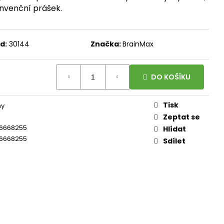
, 100 ROSTLINNÝCH
onvenční prášek.
DÁVKA D3 A
ORMA K2 JAKO MK-7
100 DÁVEK
d:
30144
Značka:
BrainMax
DO KOŠÍKU
Tisk
ny
Zeptat se
6668255
Hlídat
6668255
Sdílet