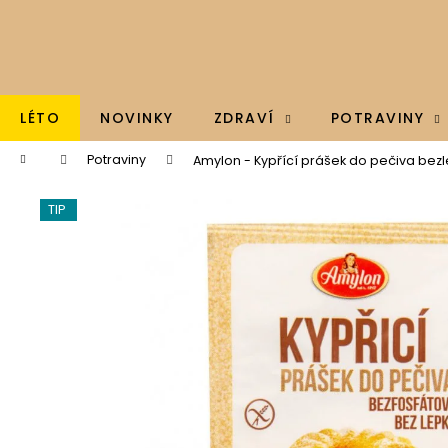
K
Přejít
na
o
obsah
Zpět
Zpět
š
do
do
í
k
obchodu
obchodu
LÉTO
NOVINKY
ZDRAVÍ
POTRAVINY
Domů
Potraviny
Amylon - Kypřící prášek do pečiva bezl
TIP
BRAINMAX - OMEGA 3, OLEJ Z TRESČÍCH