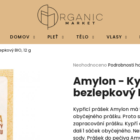
Co potřebujete najít?
DOMOV
PLEŤ
TĚLO
VLASY
epkový BIO, 12 g
HLEDAT
Průměrné
Neohodnoceno
Podrobnosti h
hodnocení
Amylon - Ky
produktu
je
Doporučujeme
bezlepkový B
0,0
z
5
hvězdiček.
Kypřicí prášek Amylon má t
obyčejného prášku. Proto s
zapracování prášku. Kypří o
dali 1 sáček obyčejného. Neb
BRAINMAX MAGTEIN®, HOŘČÍK L-
BRAINMAX VITAM
sody. Prášek do pečiva Amyl