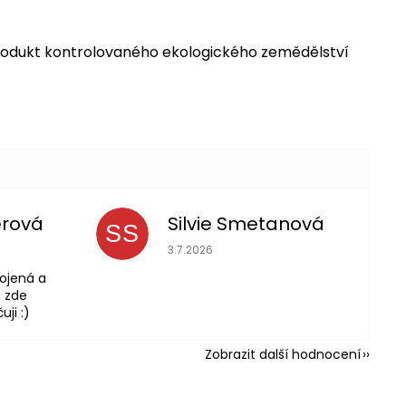
*produkt kontrolovaného ekologického zemědělství
erová
Silvie Smetanová
SS
 je 5 z 5 hvězdiček.
Hodnocení obchodu je 5 z 5 hvězdiček
3.7.2026
ojená a
 zde
ji :)
Zobrazit další hodnocení