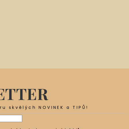
ETTER
ěru skvělých NOVINEK a TIPŮ!