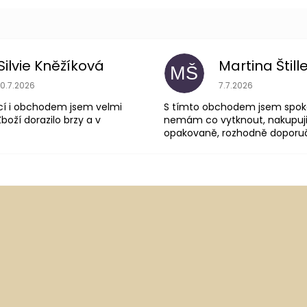
Silvie Kněžíková
Martina Štill
MŠ
Hodnocení obchodu je 5 z 5 hvězdiček.
Hodnocení obchodu
10.7.2026
7.7.2026
cí i obchodem jsem velmi
S tímto obchodem jsem spok
boží dorazilo brzy a v
nemám co vytknout, nakupuji
opakovaně, rozhodně doporuču