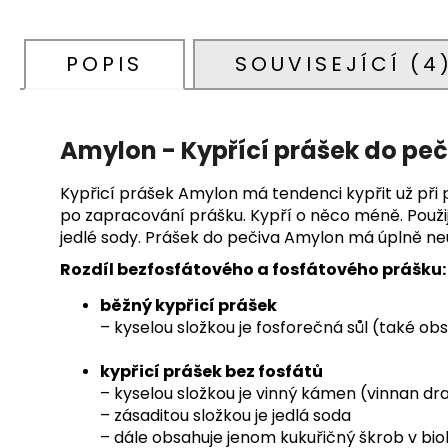
POPIS
SOUVISEJÍCÍ (4
Amylon - Kypřící prášek do peč
Kypřicí prášek Amylon má tendenci kypřit už při 
po zapracování prášku. Kypří o něco méně. Použijte
jedlé sody. Prášek do pečiva Amylon má úplně neut
Rozdíl bezfosfátového a fosfátového prášku:
běžný kypřicí prášek
– kyselou složkou je fosforečná sůl (také 
kypřicí prášek bez fosfátů
– kyselou složkou je vinný kámen (vinnan dr
– zásaditou složkou je jedlá soda
– dále obsahuje jenom kukuřičný škrob v bio