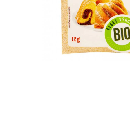
JATER, CITRÓN, 240 ML
449 Kč