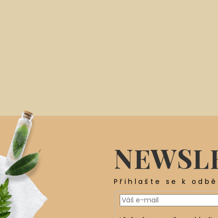
NEWSL
Přihlašte se k odb