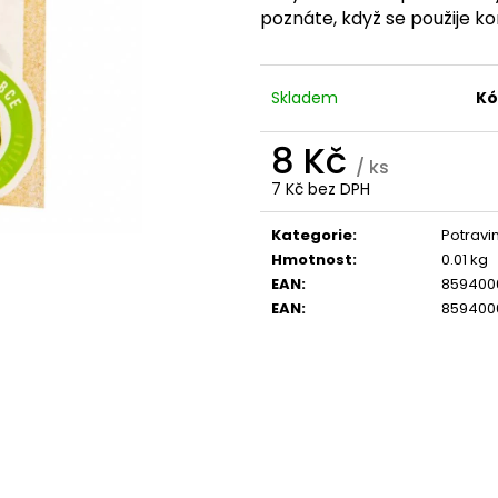
TREONÁT, 90 ROSTLINNÝCH KAPSLÍ
IU / K2 150 MCG
poznáte, když se použije k
KAPSLÍ
VYSOKÁ 
999 Kč
PATENTOVANÁ F
Původně:
K2VITAL®DELTA, 
699 Kč
Skladem
Kó
8 Kč
/ ks
7 Kč bez DPH
Měrná
cena:
Kategorie
:
Potravi
Hmotnost
:
0.01 kg
EAN
:
859400
EAN
:
859400