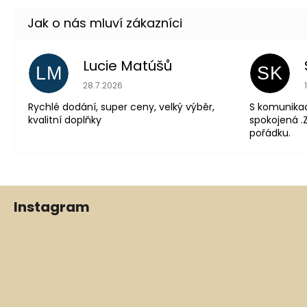
Lucie Matúšů
LM
SK
Hodnocení obchodu je 5 z 5 hvězdiček.
28.7.2026
Rychlé dodání, super ceny, velký výběr,
S komunika
kvalitní doplňky
spokojená .Z
pořádku.
Z
Instagram
á
p
a
t
í