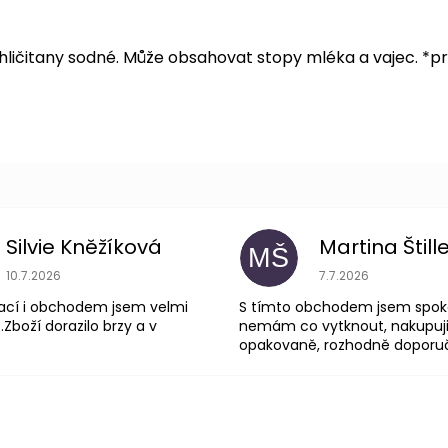
, uhličitany sodné. Může obsahovat stopy mléka a vajec. 
Silvie Kněžíková
Martina Štill
MŠ
Hodnocení obchodu je 5 z 5 hvězdiček.
Hodnocení obchodu
10.7.2026
7.7.2026
ací i obchodem jsem velmi
S tímto obchodem jsem spok
.Zboží dorazilo brzy a v
nemám co vytknout, nakupuji
opakovaně, rozhodně doporuču