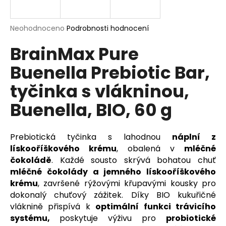
a
j
Průměrné
Neohodnoceno
Podrobnosti hodnocení
í
hodnocení
BrainMax Pure
produktu
t
je
?
Buenella Prebiotic Bar,
0,0
z
tyčinka s vlákninou,
5
hvězdiček.
Buenella, BIO, 60 g
HLEDAT
Prebiotická tyčinka s lahodnou
náplní z
lískooříškového krému
, obalená v
mléčné
D
čokoládě
. Každé sousto skrývá bohatou chuť
o
mléčné čokolády a jemného lískooříškového
p
krému
, završené rýžovými křupavými kousky pro
o
dokonalý chuťový zážitek. Díky BIO kukuřičné
r
vláknině přispívá k
optimální funkci trávicího
u
systému,
poskytuje výživu pro
probiotické