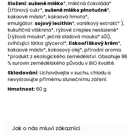
Složení:
sušené mléko
*, mléčná čokoláda*
(třtinový cukr*,
sušené mléko plnotučné
*,
kakaové máslo*, kakaová hmota*,
emulgátor:
sojový lecithin
*, vanilkový extrakt* ),
kukuřičná vláknina*, rýžové crispies neslazené*
(rýžová mouka*, ječná sladová mouka* sůl),
zvlhčující látka: glycerol*,
lískooříškový krém
*,
kakaové máslo*, kokosový olej*, přírodní aroma.
*produkt z ekologického zemědělství. Obsahuje 98
% surovin zemědělského původu v BIO kvalitě.
Skladování:
Uchovávejte v suchu, chladu a
nevystavujte přímému slunečnímu záření.
Hmotnost:
60 g