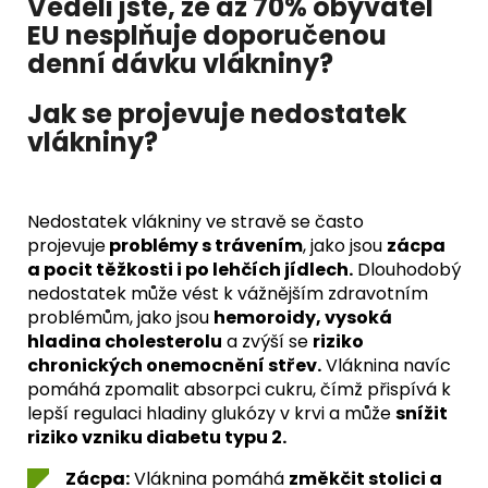
Věděli jste, že až 70% obyvatel
EU nesplňuje doporučenou
denní dávku vlákniny?
Jak se projevuje nedostatek
vlákniny?
Nedostatek vlákniny ve stravě se často
projevuje
problémy s trávením
, jako jsou
zácpa
a pocit těžkosti i po lehčích jídlech.
Dlouhodobý
nedostatek může vést k vážnějším zdravotním
problémům, jako jsou
hemoroidy, vysoká
hladina cholesterolu
a zvýší se
riziko
chronických onemocnění střev.
Vláknina navíc
pomáhá zpomalit absorpci cukru, čímž přispívá k
lepší regulaci hladiny glukózy v krvi a může
snížit
riziko vzniku diabetu typu 2.
Zácpa:
Vláknina pomáhá
změkčit stolici a