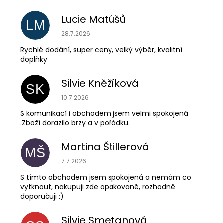
Lucie Matúšů
LM
Hodnocení obchodu je 5 z 5 hvězdiček.
28.7.2026
Rychlé dodání, super ceny, velký výběr, kvalitní
doplňky
Silvie Kněžíková
SK
Hodnocení obchodu je 5 z 5 hvězdiček.
10.7.2026
S komunikací i obchodem jsem velmi spokojená
.Zboží dorazilo brzy a v pořádku.
Martina Štillerová
MŠ
Hodnocení obchodu je 5 z 5 hvězdiček.
7.7.2026
S tímto obchodem jsem spokojená a nemám co
vytknout, nakupuji zde opakovaně, rozhodně
doporučuji :)
Silvie Smetanová