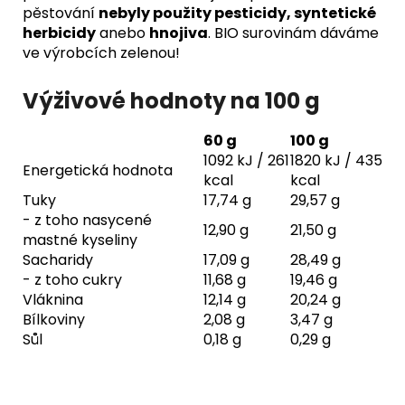
pěstování
nebyly použity pesticidy, syntetické
herbicidy
anebo
hnojiva
. BIO surovinám dáváme
ve výrobcích zelenou!
Výživové hodnoty na 100 g
60 g
100 g
1092 kJ / 261
1820 kJ / 435
Energetická hodnota
kcal
kcal
Tuky
17,74 g
29,57 g
- z toho nasycené
12,90 g
21,50 g
mastné kyseliny
Sacharidy
17,09 g
28,49 g
- z toho cukry
11,68 g
19,46 g
Vláknina
12,14 g
20,24 g
Bílkoviny
2,08 g
3,47 g
Sůl
0,18 g
0,29 g