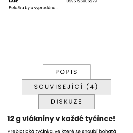
EAN
:
8595726806279
Položka byla vyprodána…
POPIS
SOUVISEJÍCÍ (4)
DISKUZE
12 g vlákniny v každé tyčince!
Prebiotická tyčinka, ve které se snoubí bohatá