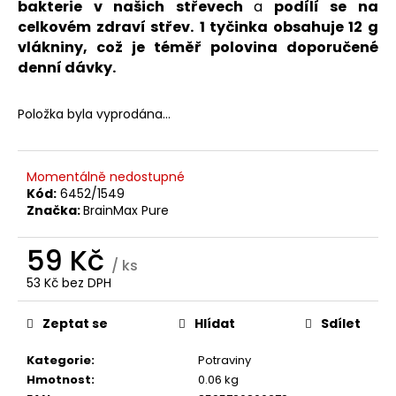
č
bakterie v našich střevech
a
podílí se na
u
celkovém zdraví střev.
1 tyčinka obsahuje 12 g
j
vlákniny, což je téměř polovina doporučené
e
denní dávky.
m
e
Položka byla vyprodána…
BRAINMAX
MAGTEIN®,
Momentálně nedostupné
HOŘČÍK
Kód:
6452/1549
L-
Značka:
BrainMax Pure
TREONÁT,
90
ROSTLINNÝCH
59 Kč
KAPSLÍ
/ ks
999
53 Kč bez DPH
Kč
Měrná
Původně:
cena:
Zeptat se
Hlídat
Sdílet
Kategorie
:
Potraviny
Hmotnost
:
0.06 kg