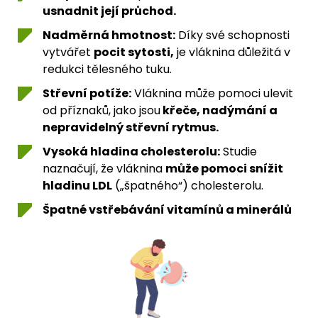
usnadnit její průchod.
Nadměrná hmotnost:
Díky své schopnosti
vytvářet
pocit sytosti,
je vláknina důležitá v
redukci tělesného tuku.
Střevní potíže:
Vláknina může pomoci ulevit
od příznaků, jako jsou
křeče, nadýmání a
nepravidelný střevní rytmus.
Vysoká hladina cholesterolu:
Studie
naznačují, že vláknina
může pomoci snížit
hladinu LDL
(„špatného“) cholesterolu.
Špatné vstřebávání vitamínů a minerálů