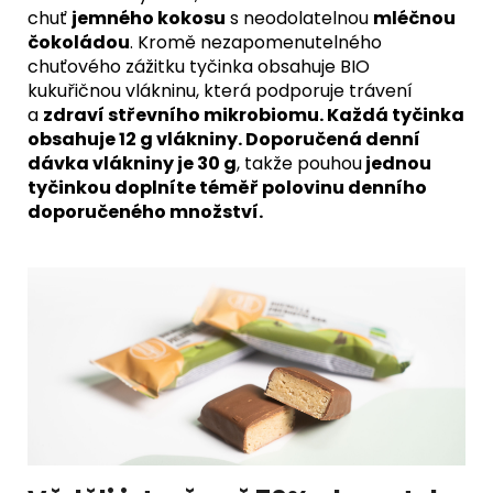
chuť
jemného kokosu
s neodolatelnou
mléčnou
čokoládou
. Kromě nezapomenutelného
chuťového zážitku tyčinka obsahuje BIO
kukuřičnou vlákninu, která podporuje trávení
a
zdraví střevního mikrobiomu. K
aždá tyčinka
obsahuje 12 g vlákniny. Doporučená denní
dávka vlákniny je 30 g
, takže pouhou
jednou
tyčinkou doplníte téměř polovinu denního
doporučeného množství.