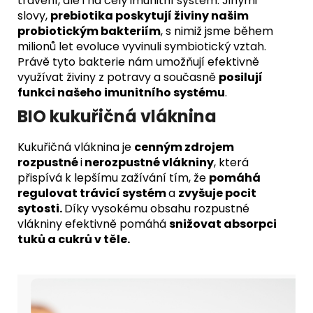
trávení, ale i na celý imunitní systém. Jinými
slovy,
prebiotika poskytují živiny našim
probiotickým bakteriím
, s nimiž jsme během
milionů let evoluce vyvinuli symbiotický vztah.
Právě tyto bakterie nám umožňují efektivně
využívat živiny z potravy a současně
posilují
funkci našeho imunitního systému
.
BIO kukuřičná vláknina
Kukuřičná vláknina je
cenným zdrojem
rozpustné
i
nerozpustné vlákniny
, která
přispívá k lepšímu zažívání tím, že
pomáhá
regulovat trávicí systém
a
zvyšuje pocit
sytosti.
Díky vysokému obsahu rozpustné
vlákniny efektivně pomáhá
snižovat absorpci
tuků a cukrů v těle.